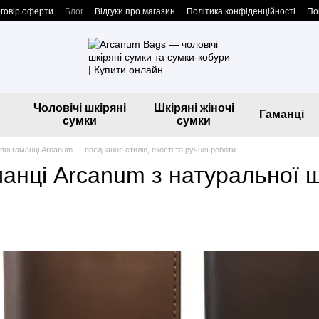
говір оферти
Блог
Відгуки про магазин
Політика конфіденційності
По
Чоловічі шкіряні
Шкіряні жіночі
Гаманці
сумки
сумки
ряні гаманці Arcanum — поєднання стилю, якості та ручної роботи
манці Arcanum з натуральної 