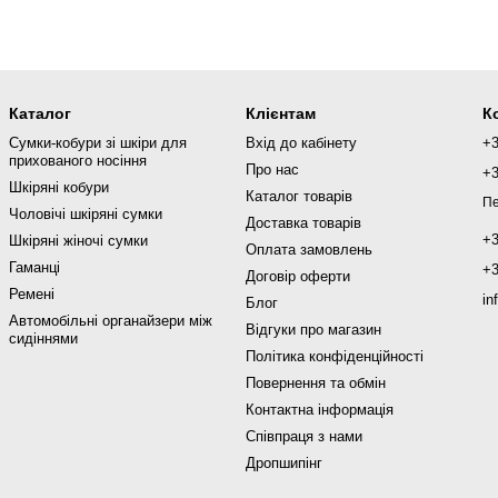
Каталог
Клієнтам
К
Сумки-кобури зі шкіри для
Вхід до кабінету
+
прихованого носіння
Про нас
+
Шкіряні кобури
Каталог товарів
Пе
Чоловічі шкіряні сумки
Доставка товарів
+
Шкіряні жіночі сумки
Оплата замовлень
Гаманці
+
Договір оферти
Ремені
in
Блог
Автомобільні органайзери між
Відгуки про магазин
сидіннями
Політика конфіденційності
Повернення та обмін
Контактна інформація
Співпраця з нами
Дропшипінг