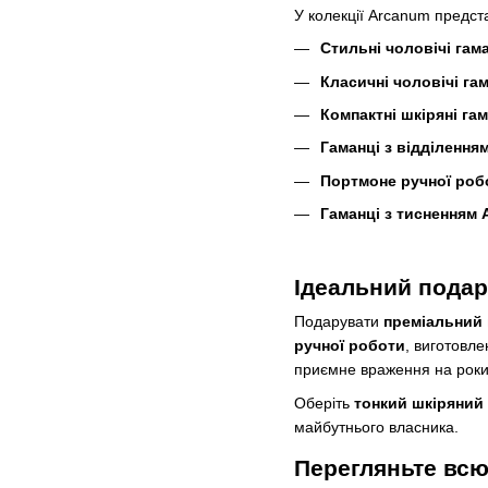
У колекції Arcanum предст
Стильні чоловічі гам
Класичні чоловічі га
Компактні шкіряні гам
Гаманці з відділення
Портмоне ручної роб
Гаманці з тисненням
Ідеальний подар
Подарувати
преміальний 
ручної роботи
, виготовл
приємне враження на роки
Оберіть
тонкий шкіряний
майбутнього власника.
Перегляньте всю