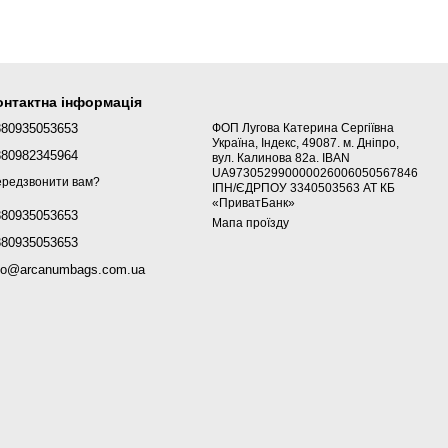
онтактна інформація
380935053653
ФОП Лугова Катерина Сергіївна
Україна, Індекс, 49087. м. Дніпро,
380982345964
вул. Калинова 82а. IBAN
UA973052990000026006050567846
редзвонити вам?
ІПН/ЄДРПОУ 3340503563 АТ КБ
«ПриватБанк»
380935053653
Мапа проїзду
380935053653
fo@arcanumbags.com.ua