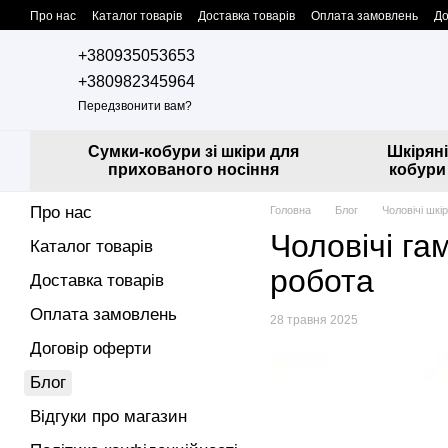
Перейти до основного контенту
Про нас
Каталог товарів
Доставка товарів
Оплата замовлень
До
Контактна інформація
Співпраця з нами
Дропшипінг
+380935053653
+380982345964
Передзвонити вам?
Сумки-кобури зі шкіри для
Шкіряні
прихованого носіння
кобури
Про нас
Головна
Блог
Чоловічі шкі
Чоловічі га
Каталог товарів
робота
Доставка товарів
Оплата замовлень
28 травня 2025
Договір оферти
Блог
Відгуки про магазин