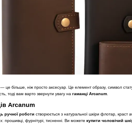
— це більше, ніж просто аксесуар. Це елемент образу, символ стату
ість, тоді вам варто звернути увагу на
гаманці Arcanum
.
ців Arcanum
ь ручної роботи
створюється з натуральної шкіри флотар, краст а
: прошивці, фурнітурі, тисненні. Ви можете
купити чоловічий шк