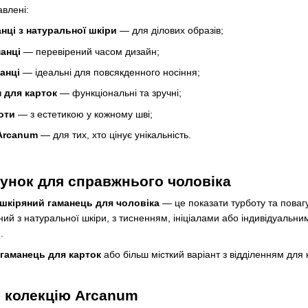
авлені:
анці з натуральної шкіри
— для ділових образів;
манці
— перевірений часом дизайн;
анці
— ідеальні для повсякденного носіння;
м для карток
— функціональні та зручні;
оти
— з естетикою у кожному шві;
 Arcanum
— для тих, хто цінує унікальність.
унок для справжнього чоловіка
шкіряний гаманець для чоловіка
— це показати турботу та поваг
ений з натуральної шкіри, з тисненням, ініціалами або індивідуаль
.
 гаманець для карток
або більш місткий варіант з відділенням для 
 колекцію Arcanum