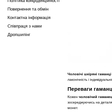
Політика конфіденційності
Повернення та обмін
Контактна інформація
Співпраця з нами
Дропшипінг
Чоловічі шкіряні гаманці
лаконічність і індивідуальн
Переваги гаман
Кожен
чоловічий гаманец
зосереджуючись на деталях
монет.