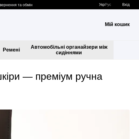
Укр
Рус
Вхід
вернення та обмін
Мій кошик
Автомобільні органайзери між
Ремені
сидіннями
шкіри — преміум ручна