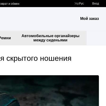
Укр
Рус
Вход
зврат и обмен
Мой заказ
Автомобильные органайзеры
Ремни
между сиденьями
ля скрытого ношения