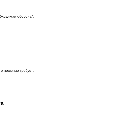
обходимая оборона”.
го ношение требует:
та