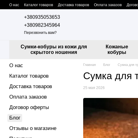
Перейти к основному контенту
О нас
Каталог товаров
Доставка товаров
Оплата заказов
Догов
Контактная информация
Сотрудничество с нами
Дропшиппинг
+380935053653
+380982345964
Перезвонить вам?
Сумки-кобуры из кожи для
Кожаные
скрытого ношения
кобуры
О нас
Главная
Блог
Сумка для т
Сумка для 
Каталог товаров
Доставка товаров
25 мая 2026
Оплата заказов
Договор оферты
Блог
Отзывы о магазине