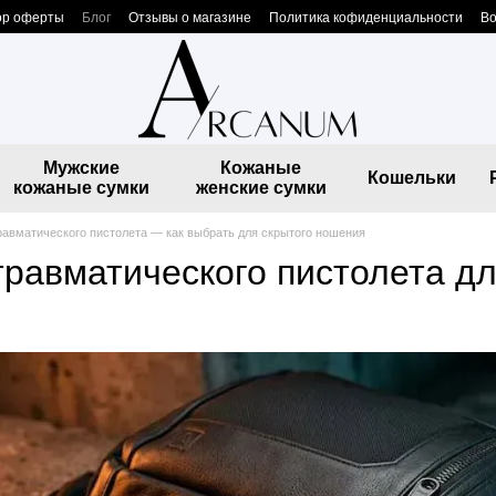
ор оферты
Блог
Отзывы о магазине
Политика кофиденциальности
Во
Мужские
Кожаные
Кошельки
кожаные сумки
женские сумки
равматического пистолета — как выбрать для скрытого ношения
травматического пистолета д