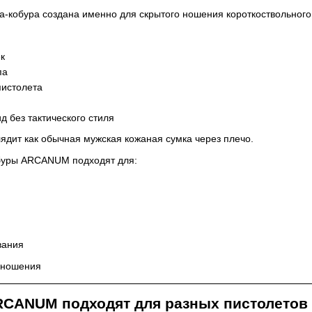
-кобура создана именно для скрытого ношения короткоствольного
к
па
истолета
д без тактического стиля
ядит как обычная мужская кожаная сумка через плечо.
буры ARCANUM подходят для:
вания
о ношения
RCANUM подходят для разных пистолетов