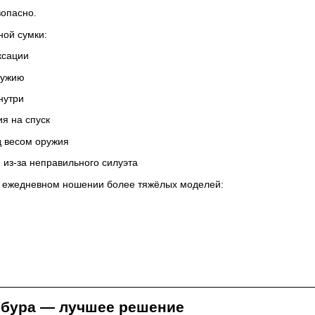
зопасно.
ой сумки:
ксации
ружию
нутри
ия на спуск
 весом оружия
из-за неправильного силуэта
и ежедневном ношении более тяжёлых моделей:
обура — лучшее решение