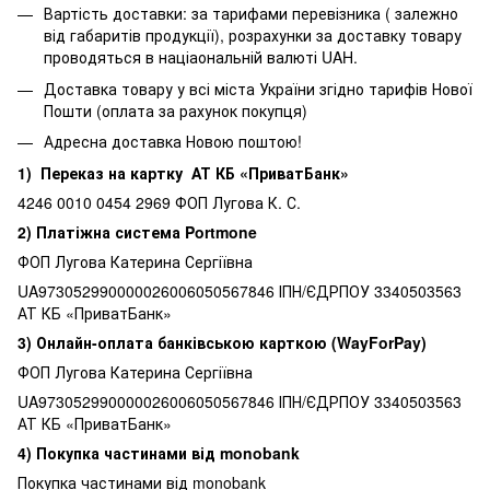
Вартість доставки: за тарифами перевізника ( залежно
від габаритів продукції), розрахунки за доставку товару
проводяться в націаональній валюті UAH.
Доставка товару у всі міста України згідно тарифів Нової
Пошти (оплата за рахунок покупця)
Адресна доставка Новою поштою!
1) Переказ на картку АТ КБ «ПриватБанк»
4246 0010 0454 2969 ФОП Лугова К. С.
2) Платіжна система Portmone
ФОП Лугова Катерина Сергіївна
UA973052990000026006050567846 ІПН/ЄДРПОУ 3340503563
АТ КБ «ПриватБанк»
3) Онлайн-оплата банківською карткою (WayForPay)
ФОП Лугова Катерина Сергіївна
UA973052990000026006050567846 ІПН/ЄДРПОУ 3340503563
АТ КБ «ПриватБанк»
4) Покупка частинами від monobank
Покупка частинами від monobank