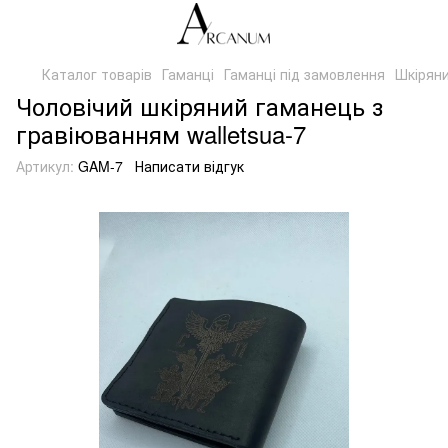
Каталог товарів
Гаманці
Гаманці під замовлення
Шкіряни
Чоловічий шкіряний гаманець з
гравіюванням walletsua-7
Артикул:
GAM-7
Написати відгук