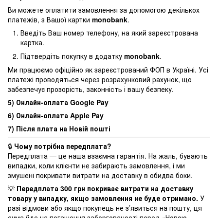
Ви можете оплатити замовлення за допомогою декількох
платежів, з Вашої картки
monobank
.
Введіть Ваш номер телефону, на який зареєстрована
картка.
Підтвердіть покупку в додатку
monobank
.
Ми працюємо офіційно як зареєстрований ФОП в Україні. Усі
платежі проводяться через розрахунковий рахунок, що
забезпечує прозорість, законність і вашу безпеку.
5) Онлайн-оплата Google Pay
6) Онлайн-оплата Apple Pay
7) Після плата на Новій пошті
🔒
Чому потрібна передплата?
Передплата — це наша взаємна гарантія. На жаль, бувають
випадки, коли клієнти не забирають замовлення, і ми
змушені покривати витрати на доставку в обидва боки.
💡
Передплата 300 грн покриває витрати на доставку
товару у випадку, якщо замовлення не буде отримано.
У
разі відмови або якщо покупець не з’явиться на пошту, ця
сума йде на погашення заборгованості перед «Новою