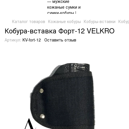
Каталог товаров
Кожаные кобуры
Кобуры-вставки
Кобу
Кобура-вставка Форт-12 VELKRO
Артикул:
KV-fort-12
Оставить отзыв