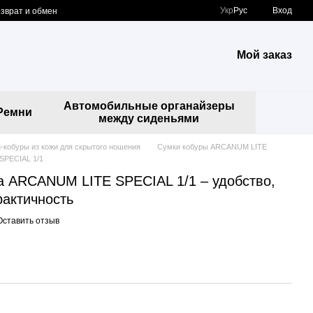
Укр
Рус
Вход
зврат и обмен
Мой заказ
Автомобильные органайзеры
Ремни
между сиденьями
-кобуры из кожи для скрытого ношения
Сумки кобуры ARCANUM LITE
SPECIAL 1/1
а ARCANUM LITE SPECIAL 1/1 – удобство,
рактичность
Оставить отзыв