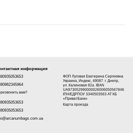
онтактная информация
380935053653
ФОП Луговая Екатерина Сергеевна
Украина, Индекс, 49087. г. Днепр,
380982345964
ул. Калиновая 82а. IBAN
UA973052990000026006050567846
резвонить вам?
ІПН/ЕДРПОУ 3340503563 АТ КБ
«ПриватБанк»
380935053653
Карта проезда
380935053653
fo@arcanumbags.com.ua