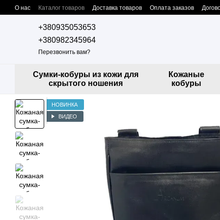
Перейти к основному контенту
О нас
Каталог товаров
Доставка товаров
Оплата заказов
Догов
Контактная информация
Сотрудничество с нами
Дропшиппинг
+380935053653
+380982345964
Перезвонить вам?
Сумки-кобуры из кожи для
Кожаные
скрытого ношения
кобуры
НОВИНКА
ВИДЕО