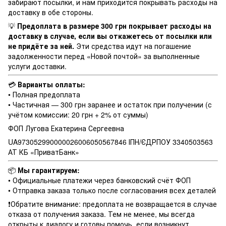
забирают посылки, и нам приходится покрывать расходы на
доставку в обе стороны.
💡
Предоплата в размере 300 грн покрывает расходы на
доставку в случае, если вы откажетесь от посылки или
не придёте за ней.
Эти средства идут на погашение
задолженности перед «Новой почтой» за выполненные
услуги доставки.
💳
Варианты оплаты:
• Полная предоплата
• Частичная — 300 грн заранее и остаток при получении (с
учётом комиссии: 20 грн + 2% от суммы)
ФОП Лугова Екатерина Сергеевна
UA973052990000026006050567846 ІПН/ЄДРПОУ 3340503563
АТ КБ «ПриватБанк»
📦
Мы гарантируем:
• Официальные платежи через банковский счёт ФОП
• Отправка заказа только после согласования всех деталей
❗️Обратите внимание: предоплата не возвращается в случае
отказа от получения заказа. Тем не менее, мы всегда
открыты к диалогу и готовы помочь, если возникнут