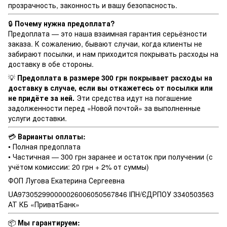
прозрачность, законность и вашу безопасность.
🔒
Почему нужна предоплата?
Предоплата — это наша взаимная гарантия серьёзности
заказа. К сожалению, бывают случаи, когда клиенты не
забирают посылки, и нам приходится покрывать расходы на
доставку в обе стороны.
💡
Предоплата в размере 300 грн покрывает расходы на
доставку в случае, если вы откажетесь от посылки или
не придёте за ней.
Эти средства идут на погашение
задолженности перед «Новой почтой» за выполненные
услуги доставки.
💳
Варианты оплаты:
• Полная предоплата
• Частичная — 300 грн заранее и остаток при получении (с
учётом комиссии: 20 грн + 2% от суммы)
ФОП Лугова Екатерина Сергеевна
UA973052990000026006050567846 ІПН/ЄДРПОУ 3340503563
АТ КБ «ПриватБанк»
📦
Мы гарантируем: