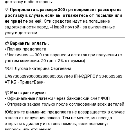
доставку в обе стороны.
💡
Предоплата в размере 300 грн покрывает расходы на
доставку в случае, если вы откажетесь от посылки или
не придёте за ней.
Эти средства идут на погашение
задолженности перед «Новой почтой» за выполненные
услуги доставки.
💳
Варианты оплаты:
• Полная предоплата
• Частичная — 300 грн заранее и остаток при получении (с
учётом комиссии: 20 грн + 2% от суммы)
ФОП Лугова Екатерина Сергеевна
UA973052990000026006050567846 ІПН/ЄДРПОУ 3340503563
АТ КБ «ПриватБанк»
📦
Мы гарантируем:
• Официальные платежи через банковский счёт ФОП
• Отправка заказа только после согласования всех деталей
❗️Обратите внимание: предоплата не возвращается в случае
отказа от получения заказа. Тем не менее, мы всегда
открыты к диалогу и готовы помочь, если возникнут
вопросы или уточнения.