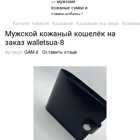
Каталог товаров
Кошельки
Кошельки под заказ
Кожаный
Мужской кожаный кошелёк на
заказ walletsua-8
Артикул:
GAM-8
Оставить отзыв