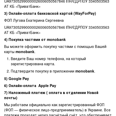
UA973052990000026006050567846 ІПН/ЄДРПОУ 3340503563
АТ КБ «ПриватБанк»
3) Онлайн-оплата банковской картой (WayForPay)
ФОП Лугова Екатерина Сергеевна
UA973052990000026006050567846 ІПН/ЄДРПОУ 3340503563
АТ КБ «ПриватБанк»
4) Покупка частями от monobank
Вы можете оформить покупку частями с помощью Вашей
карты
monobank
.
Введите Ваш номер телефона, на который
зарегистрирована карта.
Подтвердите покупку в приложении
monobank
.
5) Google Pay
6) Онлайн-оплата Apple Pay
7) Наложеный платеж ( оплата в отделении Новой
почты)
Мы работаем официально как зарегистрированный ФОП
(ФОП — физическое лицо-предприниматель) в Украине. Все
платежи проходят через расчётный счёт, что обеспечивает