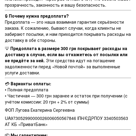
прозрачность, законность и вашу безопасность.
🔒
Почему нужна предоплата?
Предоплата — это наша взаимная гарантия серьёзности
заказа. К сожалению, бывают случаи, когда клиенты не
забирают посылки, и нам приходится покрывать расходы на
доставку в обе стороны.
💡
Предоплата в размере 300 грн покрывает расходы на
доставку в случае, если вы откажетесь от посылки или
не придёте за ней.
Эти средства идут на погашение
задолженности перед «Новой почтой» за выполненные
услуги доставки.
💳
Варианты оплаты:
• Полная предоплата
• Частичная — 300 грн заранее и остаток при получении (с
учётом комиссии: 20 грн + 2% от суммы)
ФОП Лугова Екатерина Сергеевна
UA973052990000026006050567846 ІПН/ЄДРПОУ 3340503563
АТ КБ «ПриватБанк»
📦
Мы гарантируем: