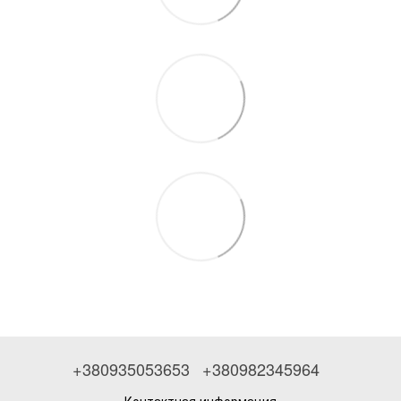
+380935053653
+380982345964
Контактная информация