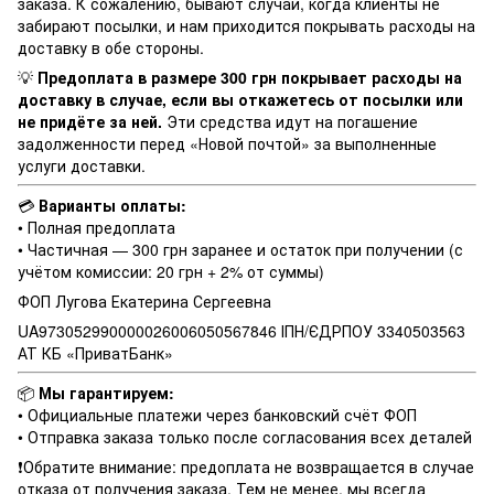
заказа. К сожалению, бывают случаи, когда клиенты не
забирают посылки, и нам приходится покрывать расходы на
доставку в обе стороны.
💡
Предоплата в размере 300 грн покрывает расходы на
доставку в случае, если вы откажетесь от посылки или
не придёте за ней.
Эти средства идут на погашение
задолженности перед «Новой почтой» за выполненные
услуги доставки.
💳
Варианты оплаты:
• Полная предоплата
• Частичная — 300 грн заранее и остаток при получении (с
учётом комиссии: 20 грн + 2% от суммы)
ФОП Лугова Екатерина Сергеевна
UA973052990000026006050567846 ІПН/ЄДРПОУ 3340503563
АТ КБ «ПриватБанк»
📦
Мы гарантируем:
• Официальные платежи через банковский счёт ФОП
• Отправка заказа только после согласования всех деталей
❗️Обратите внимание: предоплата не возвращается в случае
отказа от получения заказа. Тем не менее, мы всегда