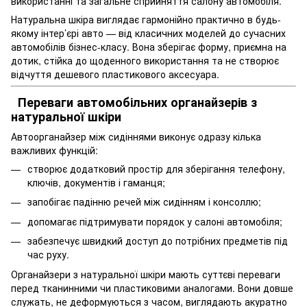
використанні та загальне сприйняття салону автомобіля.
Натуральна шкіра виглядає гармонійно практично в будь-
якому інтер’єрі авто — від класичних моделей до сучасних
автомобілів бізнес-класу. Вона зберігає форму, приємна на
дотик, стійка до щоденного використання та не створює
відчуття дешевого пластикового аксесуара.
Переваги автомобільних органайзерів з
натуральної шкіри
Автоорганайзер між сидіннями виконує одразу кілька
важливих функцій:
створює додатковий простір для зберігання телефону,
ключів, документів і гаманця;
запобігає падінню речей між сидінням і консоллю;
допомагає підтримувати порядок у салоні автомобіля;
забезпечує швидкий доступ до потрібних предметів під
час руху.
Органайзери з натуральної шкіри мають суттєві переваги
перед тканинними чи пластиковими аналогами. Вони довше
служать, не деформуються з часом, виглядають акуратно