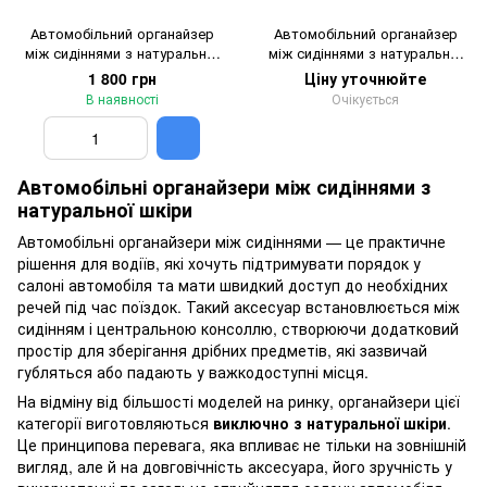
Автомобільний органайзер
Автомобільний органайзер
між сидіннями з натуральної
між сидіннями з натуральної
шкіри з кобурою
шкіри
1 800 грн
Ціну уточнюйте
В наявності
Очікується
Автомобільні органайзери між сидіннями з
натуральної шкіри
Автомобільні органайзери між сидіннями — це практичне
рішення для водіїв, які хочуть підтримувати порядок у
салоні автомобіля та мати швидкий доступ до необхідних
речей під час поїздок. Такий аксесуар встановлюється між
сидінням і центральною консоллю, створюючи додатковий
простір для зберігання дрібних предметів, які зазвичай
губляться або падають у важкодоступні місця.
На відміну від більшості моделей на ринку, органайзери цієї
категорії виготовляються
виключно з натуральної шкіри
.
Це принципова перевага, яка впливає не тільки на зовнішній
вигляд, але й на довговічність аксесуара, його зручність у