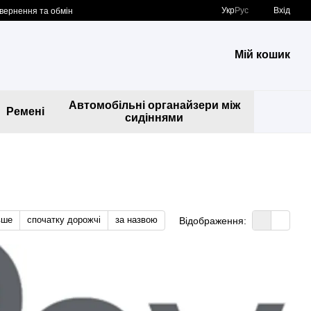
Укр
Рус
Вхід
вернення та обмін
Мій кошик
Автомобільні органайзери між
Ремені
сидіннями
вше
спочатку дорожчі
за назвою
Відображення: