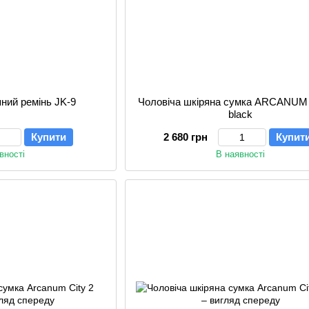
яний ремінь JK-9
Чоловіча шкіряна сумка ARCANUM C
black
Купити
2 680 грн
Купит
вності
В наявності