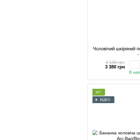
Чоловічий шкіряний 
-
4 100 грн
3 380 грн
В ная
ХІТ
ВІДЕО