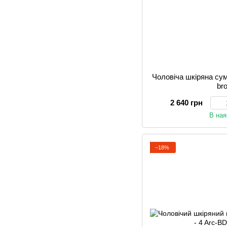
Чоловіча шкіряна су
br
2 640 грн
В ная
−18%