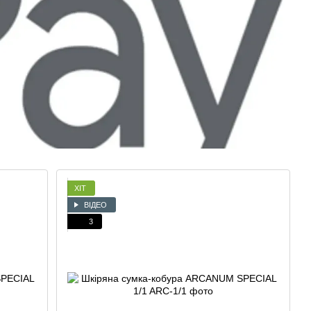
ХІТ
ВІДЕО
3