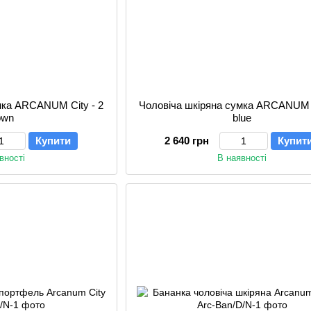
мка ARCANUM City - 2
Чоловіча шкіряна сумка ARCANUM C
own
blue
Купити
2 640 грн
Купит
вності
В наявності