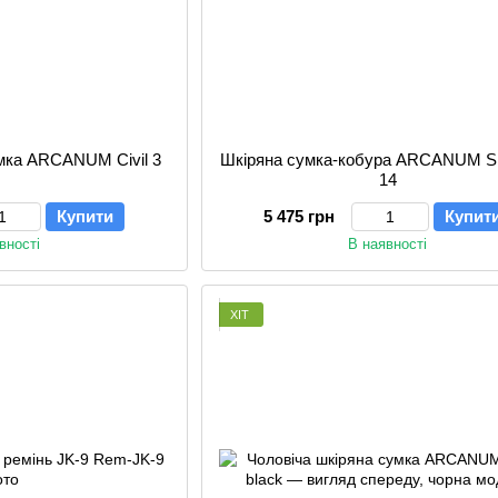
умка ARCANUM Civil 3
Шкіряна сумка-кобура ARCANUM 
14
Купити
5 475 грн
Купит
вності
В наявності
ХІТ