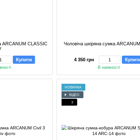
ура ARCANUM CLASSIC
Чоловіча шкіряна сумка ARCANUM 
7
Купити
4 350 грн
Купит
вності
В наявності
НОВИНКА
ВІДЕО
3