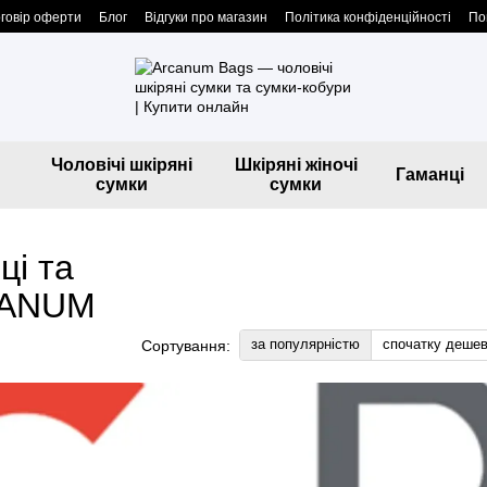
говір оферти
Блог
Відгуки про магазин
Політика конфіденційності
По
Чоловічі шкіряні
Шкіряні жіночі
Гаманці
сумки
сумки
ці та
RCANUM
за популярністю
спочатку деше
Сортування: