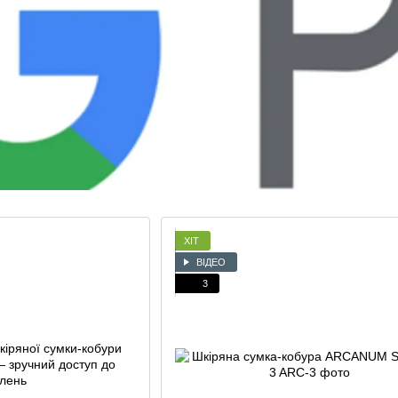
ХІТ
ВІДЕО
3