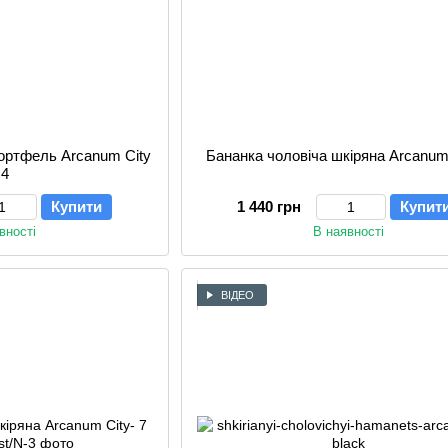
портфель Arcanum City
Бананка чоловіча шкіряна Arcanum 
 4
Купити
1 440 грн
Купит
вності
В наявності
ВІДЕО