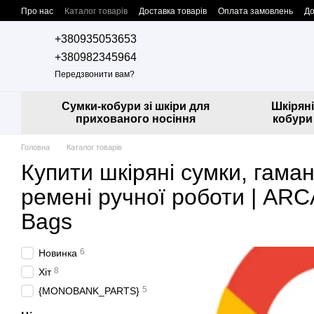
Перейти до основного контенту
Про нас
Каталог товарів
Доставка товарів
Оплата замовлень
До
Контактна інформація
Співпраця з нами
Дропшипінг
+380935053653
+380982345964
Передзвонити вам?
Сумки-кобури зі шкіри для
Шкіряні
прихованого носіння
кобури
Головна
Каталог товарів
Купити шкіряні сумки, гаман
ремені ручної роботи | A
Bags
6
Новинка
8
Хіт
5
{MONOBANK_PARTS}