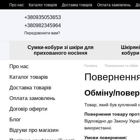
Перейти до основного контенту
Про нас
Каталог товарів
Доставка товарів
Оплата замовлень
До
Контактна інформація
Співпраця з нами
Дропшипінг
+380935053653
+380982345964
Передзвонити вам?
Сумки-кобури зі шкіри для
Шкіряні
прихованого носіння
кобури
Про нас
Головна
Повернення та обмін
Повернення
Каталог товарів
Доставка товарів
Обміну/повер
Оплата замовлень
Товар, який був куплений 
Договір оферти
Повернення товару протя
Блог
Відповідно до Закону Укра
використанні.
Відгуки про магазин
Умови повернення: