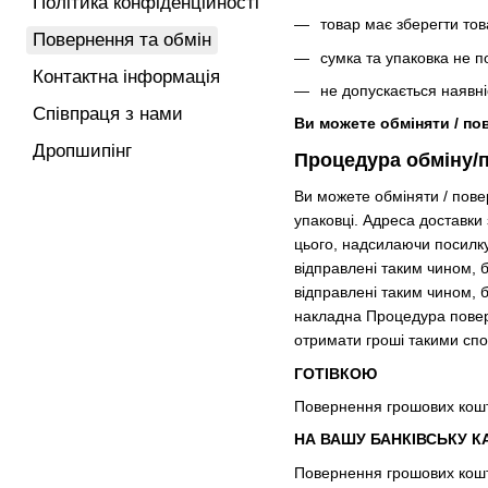
Політика конфіденційності
товар має зберегти тов
Повернення та обмін
сумка та упаковка не 
Контактна інформація
не допускається наявні
Співпраця з нами
Ви можете обміняти / по
Дропшипінг
Процедура обміну/
Ви можете обміняти / пове
упаковці. Адреса доставки
цього, надсилаючи посилку
відправлені таким чином, б
відправлені таким чином, 
накладна Процедура поверн
отримати гроші такими сп
ГОТІВКОЮ
Повернення грошових кошт
НА ВАШУ БАНКІВСЬКУ К
Повернення грошових кошті