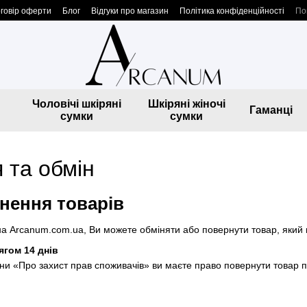
говір оферти
Блог
Відгуки про магазин
Політика конфіденційності
По
Чоловічі шкіряні
Шкіряні жіночі
Гаманці
сумки
сумки
 та обмін
нення товарів
на Arcanum.com.ua, Ви можете обміняти або повернути товар, який в
гом 14 днів
їни «Про захист прав споживачів» ви маєте право повернути товар пр