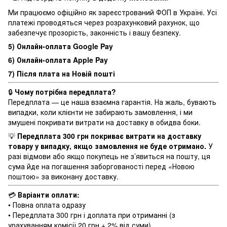
Ми працюємо офіційно як зареєстрований ФОП в Україні. Усі
платежі проводяться через розрахунковий рахунок, що
забезпечує прозорість, законність і вашу безпеку.
5) Онлайн-оплата Google Pay
6) Онлайн-оплата Apple Pay
7) Після плата на Новій пошті
🔒
Чому потрібна передплата?
Передплата — це наша взаємна гарантія. На жаль, бувають
випадки, коли клієнти не забирають замовлення, і ми
змушені покривати витрати на доставку в обидва боки.
💡
Передплата 300 грн покриває витрати на доставку
товару у випадку, якщо замовлення не буде отримано.
У
разі відмови або якщо покупець не з’явиться на пошту, ця
сума йде на погашення заборгованості перед «Новою
поштою» за виконану доставку.
💳
Варіанти оплати:
• Повна оплата одразу
• Передплата 300 грн і доплата при отриманні (з
урахуванням комісії 20 грн + 2% від суми)