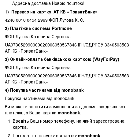
Адресна доставка Новою поштою!
1) Переказ на картку АТ КБ «ПриватБанк»
4246 0010 0454 2969 ФОП Лугова К. С.
2) Платіжна система Portmone
ФОП Лугова Катерина Сергіївна
UA973052990000026006050567846 ІПН/ЄДРПОУ 3340503563
АТ КБ «ПриватБанк»
3) Онлайн-оплата банківською карткою (WayForPay)
ФОП Лугова Катерина Сергіївна
UA973052990000026006050567846 ІПН/ЄДРПОУ 3340503563
АТ КБ «ПриватБанк»
4) Покупка частинами від monobank
Покупка частинами від monobank
Ви можете оплатити замовлення за допомогою декількох
платежів, з Вашої картки
monobank
.
Введіть Ваш номер телефону, на який зареєстрована
картка.
Підтвердіть покупку в додатку
monobank
.