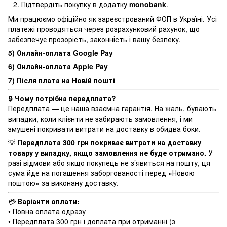
Підтвердіть покупку в додатку
monobank
.
Ми працюємо офіційно як зареєстрований ФОП в Україні. Усі
платежі проводяться через розрахунковий рахунок, що
забезпечує прозорість, законність і вашу безпеку.
5) Онлайн-оплата Google Pay
6) Онлайн-оплата Apple Pay
7) Після плата на Новій пошті
🔒
Чому потрібна передплата?
Передплата — це наша взаємна гарантія. На жаль, бувають
випадки, коли клієнти не забирають замовлення, і ми
змушені покривати витрати на доставку в обидва боки.
💡
Передплата 300 грн покриває витрати на доставку
товару у випадку, якщо замовлення не буде отримано.
У
разі відмови або якщо покупець не з’явиться на пошту, ця
сума йде на погашення заборгованості перед «Новою
поштою» за виконану доставку.
💳
Варіанти оплати:
• Повна оплата одразу
• Передплата 300 грн і доплата при отриманні (з