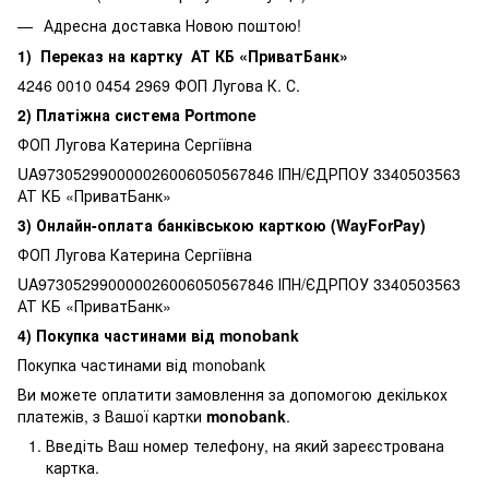
Адресна доставка Новою поштою!
1) Переказ на картку АТ КБ «ПриватБанк»
4246 0010 0454 2969 ФОП Лугова К. С.
2) Платіжна система Portmone
ФОП Лугова Катерина Сергіївна
UA973052990000026006050567846 ІПН/ЄДРПОУ 3340503563
АТ КБ «ПриватБанк»
3) Онлайн-оплата банківською карткою (WayForPay)
ФОП Лугова Катерина Сергіївна
UA973052990000026006050567846 ІПН/ЄДРПОУ 3340503563
АТ КБ «ПриватБанк»
4) Покупка частинами від monobank
Покупка частинами від monobank
Ви можете оплатити замовлення за допомогою декількох
платежів, з Вашої картки
monobank
.
Введіть Ваш номер телефону, на який зареєстрована
картка.