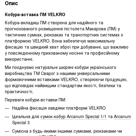
Опис
Кобура-вставка ПМ VELKRO
Кобура-вкладиш ПМ створена для надійного та
прогнозованого розміщення пістолета Макарова (ПМ) у
тактичних сумках, рюкзаках та транспортних системах з
платформою VELKRO. Вона забезпечує максимальну
фіксацію та швидкий хват зброї при добуванні, що важливо
у повсякденному прихованому носінні та професійному
використанні.
Ми поєднуємо натуральні шкіряні кобури українського
виробництва ТМ Сварог з нашими універсальними
формовочними вставками VELKRO, створюючи продукцію,
що відповідає найвищим стандартам якості, безпеки та
практичності.
Переваги кобури-вставки ПМ:
Надійна фіксація завдяки платформі VELKRO
Ідеальна для
сумок-кобур Arcanum Special 1/1
та
Arcanum
Special 3
Сумісна з будь-якими іншими сумками, рюкзаками чи