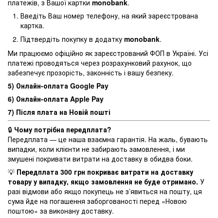
платежів, з Вашої картки
monobank
.
Введіть Ваш номер телефону, на який зареєстрована
картка.
Підтвердіть покупку в додатку
monobank
.
Ми працюємо офіційно як зареєстрований ФОП в Україні. Усі
платежі проводяться через розрахунковий рахунок, що
забезпечує прозорість, законність і вашу безпеку.
5) Онлайн-оплата Google Pay
6) Онлайн-оплата Apple Pay
7) Після плата на Новій пошті
🔒
Чому потрібна передплата?
Передплата — це наша взаємна гарантія. На жаль, бувають
випадки, коли клієнти не забирають замовлення, і ми
змушені покривати витрати на доставку в обидва боки.
💡
Передплата 300 грн покриває витрати на доставку
товару у випадку, якщо замовлення не буде отримано.
У
разі відмови або якщо покупець не з’явиться на пошту, ця
сума йде на погашення заборгованості перед «Новою
поштою» за виконану доставку.