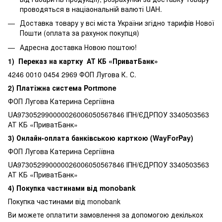
проводяться в націаональній валюті UAH.
Доставка товару у всі міста України згідно тарифів Нової
Пошти (оплата за рахунок покупця)
Адресна доставка Новою поштою!
1) Переказ на картку АТ КБ «ПриватБанк»
4246 0010 0454 2969 ФОП Лугова К. С.
2) Платіжна система Portmone
ФОП Лугова Катерина Сергіївна
UA973052990000026006050567846 ІПН/ЄДРПОУ 3340503563
АТ КБ «ПриватБанк»
3) Онлайн-оплата банківською карткою (WayForPay)
ФОП Лугова Катерина Сергіївна
UA973052990000026006050567846 ІПН/ЄДРПОУ 3340503563
АТ КБ «ПриватБанк»
4) Покупка частинами від monobank
Покупка частинами від monobank
Ви можете оплатити замовлення за допомогою декількох