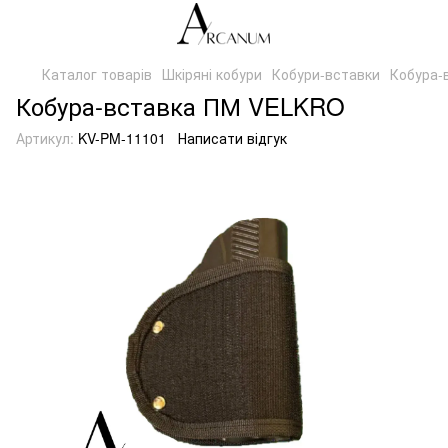
Каталог товарів
Шкіряні кобури
Кобури-вставки
Кобура-
Кобура-вставка ПМ VELKRO
Артикул:
KV-PM-11101
Написати відгук