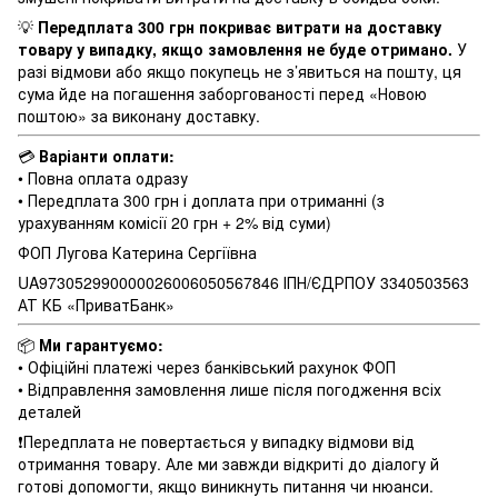
💡
Передплата 300 грн покриває витрати на доставку
товару у випадку, якщо замовлення не буде отримано.
У
разі відмови або якщо покупець не з’явиться на пошту, ця
сума йде на погашення заборгованості перед «Новою
поштою» за виконану доставку.
💳
Варіанти оплати:
• Повна оплата одразу
• Передплата 300 грн і доплата при отриманні (з
урахуванням комісії 20 грн + 2% від суми)
ФОП Лугова Катерина Сергіївна
UA973052990000026006050567846 ІПН/ЄДРПОУ 3340503563
АТ КБ «ПриватБанк»
📦
Ми гарантуємо:
• Офіційні платежі через банківський рахунок ФОП
• Відправлення замовлення лише після погодження всіх
деталей
❗️Передплата не повертається у випадку відмови від
отримання товару. Але ми завжди відкриті до діалогу й
готові допомогти, якщо виникнуть питання чи нюанси.