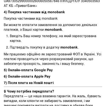
UA973052990000026006050567846 ІПН/ЄДРПОУ 3340503563
АТ КБ «ПриватБанк»
4) Покупка частинами від monobank
Покупка частинами від monobank
Ви можете оплатити замовлення за допомогою декількох
платежів, з Вашої картки
monobank
.
Введіть Ваш номер телефону, на який зареєстрована
картка.
Підтвердіть покупку в додатку
monobank
.
Ми працюємо офіційно як зареєстрований ФОП в Україні. Усі
платежі проводяться через розрахунковий рахунок, що
забезпечує прозорість, законність і вашу безпеку.
5) Онлайн-оплата Google Pay
6) Онлайн-оплата Apple Pay
7) Після плата на Новій пошті
🔒
Чому потрібна передплата?
Передплата — це наша взаємна гарантія. На жаль, бувають
випадки, коли клієнти не забирають замовлення, і ми
змушені покривати витрати на доставку в обидва боки.