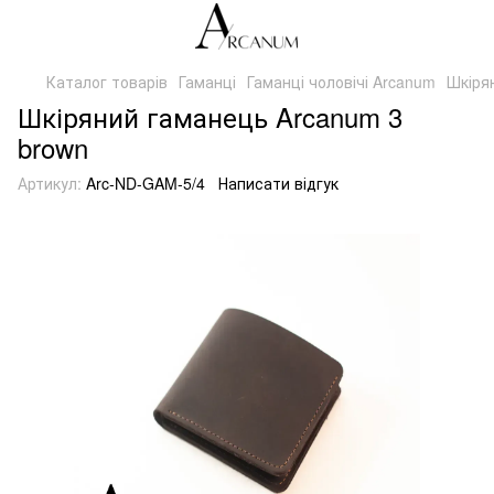
Каталог товарів
Гаманці
Гаманці чоловічі Arcanum
Шкіря
Шкіряний гаманець Arcanum 3
brown
Артикул:
Arc-ND-GAM-5/4
Написати відгук