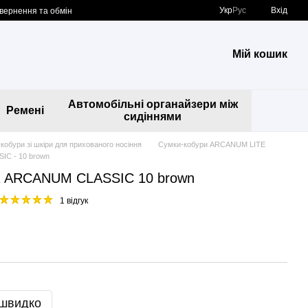
Укр
Рус
Вхід
вернення та обмін
Мій кошик
Автомобільні органайзери між
Ремені
сидіннями
кобури зі шкіри для прихованого носіння
Сумки-кобури ARCANUM LITE
IC - 10 brown
ра ARCANUM CLASSIC 10 brown
1 відгук
 швидко