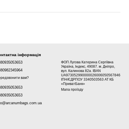
онтактна інформація
380935053653
ФОП Лугова Катерина Сергіївна
Україна, Індекс, 49087. м. Дніпро,
380982345964
вул. Калинова 82а. IBAN
UA973052990000026006050567846
редзвонити вам?
ІПН/ЄДРПОУ 3340503563 АТ КБ
«ПриватБанк»
380935053653
Мапа проїзду
380935053653
fo@arcanumbags.com.ua