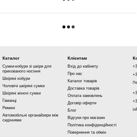
Каталог
Клієнтам
К
Сумки-кобури зі шкіри для
Вхід до кабінету
+
прихованого носіння
Про нас
+
Шкіряні кобури
Каталог товарів
Пе
Чоловічі шкіряні сумки
Доставка товарів
+
Шкіряні жіночі сумки
Оплата замовлень
Гаманці
+
Договір оферти
Ремені
in
Блог
Автомобільні органайзери між
Відгуки про магазин
сидіннями
Політика конфіденційності
Повернення та обмін