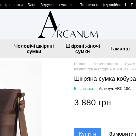
говір оферти
Блог
Відгуки про магазин
Політика конфіденційності
По
Чоловічі шкіряні
Шкіряні жіночі
Гаманці
сумки
сумки
Головна
Каталог товарів
Сумки-
Шкіряна сумка-кобура ARCANUM CLASS
Шкіряна сумка кобу
В наявності
Артикул: ARC-10/1
3 880 грн
Купити
Замовити