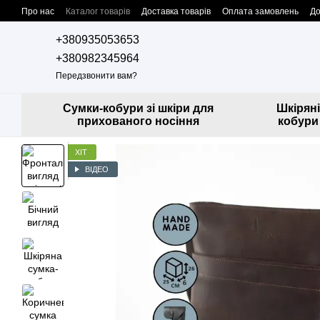
Перейти до основного контенту
Про нас
Каталог товарів
Доставка товарів
Оплата замовлень
До
Контактна інформація
Співпраця з нами
Дропшипінг
+380935053653
+380982345964
Передзвонити вам?
Сумки-кобури зі шкіри для
Шкіряні
прихованого носіння
кобури
ХІТ
ВІДЕО