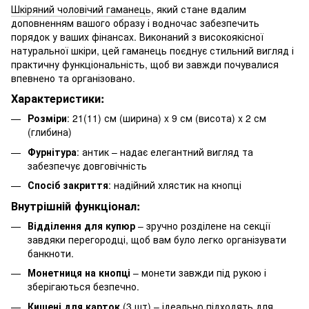
Шкіряний чоловічий гаманець
, який стане вдалим
доповненням вашого образу і водночас забезпечить
порядок у ваших фінансах. Виконаний з високоякісної
натуральної шкіри, цей гаманець поєднує стильний вигляд і
практичну функціональність, щоб ви завжди почувалися
впевнено та організовано.
Характеристики:
Розміри
: 21(11) см (ширина) x 9 см (висота) x 2 см
(глибина)
Фурнітура
: антик – надає елегантний вигляд та
забезпечує довговічність
Спосіб закриття
: надійний хлястик на кнопці
Внутрішній функціонал:
Відділення для купюр
– зручно розділене на секції
завдяки перегородці, щоб вам було легко організувати
банкноти.
Монетниця на кнопці
– монети завжди під рукою і
зберігаються безпечно.
Кишені для карток
(3 шт) – ідеально підходять для