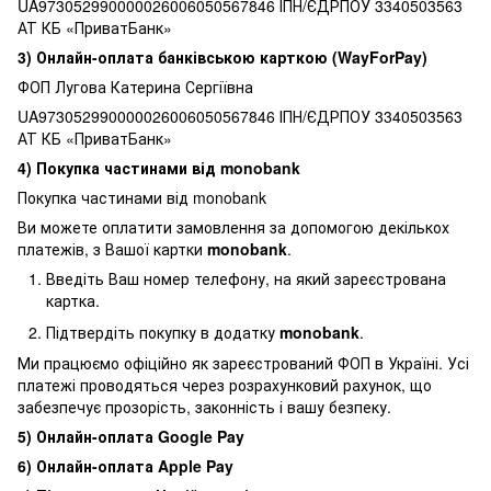
UA973052990000026006050567846 ІПН/ЄДРПОУ 3340503563
АТ КБ «ПриватБанк»
3) Онлайн-оплата банківською карткою (WayForPay)
ФОП Лугова Катерина Сергіївна
UA973052990000026006050567846 ІПН/ЄДРПОУ 3340503563
АТ КБ «ПриватБанк»
4) Покупка частинами від monobank
Покупка частинами від monobank
Ви можете оплатити замовлення за допомогою декількох
платежів, з Вашої картки
monobank
.
Введіть Ваш номер телефону, на який зареєстрована
картка.
Підтвердіть покупку в додатку
monobank
.
Ми працюємо офіційно як зареєстрований ФОП в Україні. Усі
платежі проводяться через розрахунковий рахунок, що
забезпечує прозорість, законність і вашу безпеку.
5) Онлайн-оплата Google Pay
6) Онлайн-оплата Apple Pay