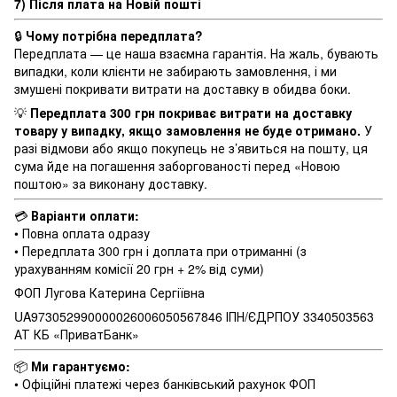
7) Після плата на Новій пошті
🔒
Чому потрібна передплата?
Передплата — це наша взаємна гарантія. На жаль, бувають
випадки, коли клієнти не забирають замовлення, і ми
змушені покривати витрати на доставку в обидва боки.
💡
Передплата 300 грн покриває витрати на доставку
товару у випадку, якщо замовлення не буде отримано.
У
разі відмови або якщо покупець не з’явиться на пошту, ця
сума йде на погашення заборгованості перед «Новою
поштою» за виконану доставку.
💳
Варіанти оплати:
• Повна оплата одразу
• Передплата 300 грн і доплата при отриманні (з
урахуванням комісії 20 грн + 2% від суми)
ФОП Лугова Катерина Сергіївна
UA973052990000026006050567846 ІПН/ЄДРПОУ 3340503563
АТ КБ «ПриватБанк»
📦
Ми гарантуємо:
• Офіційні платежі через банківський рахунок ФОП