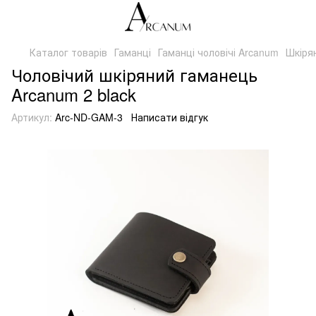
Каталог товарів
Гаманці
Гаманці чоловічі Arcanum
Шкірян
Чоловічий шкіряний гаманець
Arcanum 2 black
Артикул:
Arc-ND-GAM-3
Написати відгук