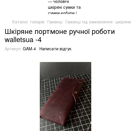
Каталог товарів
Гаманці
Гаманці під замовлення
шкіряни
Шкіряне портмоне ручної роботи
walletsua -4
Артикул:
GAM-4
Написати відгук