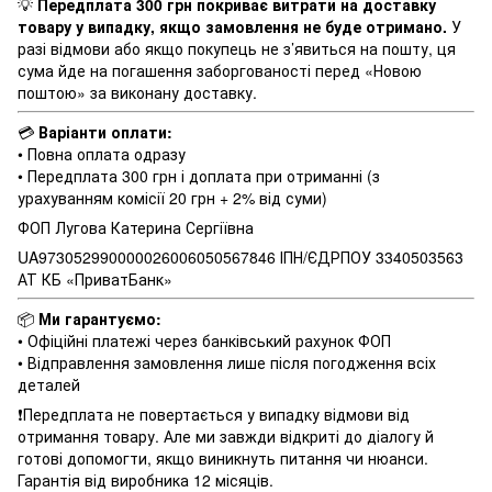
💡
Передплата 300 грн покриває витрати на доставку
товару у випадку, якщо замовлення не буде отримано.
У
разі відмови або якщо покупець не з’явиться на пошту, ця
сума йде на погашення заборгованості перед «Новою
поштою» за виконану доставку.
💳
Варіанти оплати:
• Повна оплата одразу
• Передплата 300 грн і доплата при отриманні (з
урахуванням комісії 20 грн + 2% від суми)
ФОП Лугова Катерина Сергіївна
UA973052990000026006050567846 ІПН/ЄДРПОУ 3340503563
АТ КБ «ПриватБанк»
📦
Ми гарантуємо:
• Офіційні платежі через банківський рахунок ФОП
• Відправлення замовлення лише після погодження всіх
деталей
❗️Передплата не повертається у випадку відмови від
отримання товару. Але ми завжди відкриті до діалогу й
готові допомогти, якщо виникнуть питання чи нюанси.
Гарантія від виробника 12 місяців.