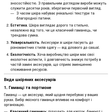
зносостійкістю. З правильним доглядом вироби можуть
служити десятки років, зберігаючи первісний вигляд.
З часом шкіра набуває унікальної текстури та
благородної патини.
Естетика
. Шкіра виглядає дорого та стильно,
незалежно від того, чи це класичний гаманець, чи
трендова сумка.
Універсальність
. Аксесуари зі шкіри пасують до
різноманітних стилів одягу — від ділового до casual.
Екологічність
. Хоча виробництво шкіри має свої
екологічні аспекти, її довговічність знижує потребу в
частій заміні аксесуарів, що сприяє зменшенню
споживання ресурсів.
Види шкіряних аксесуарів
1. Гаманці та портмоне
Гаманці
— це аксесуар, який щодня перебуває у ваших
руках. Вибір якісного гаманця впливає на комфорт і
організацію.
Класичний гаманець
: підходить для карток, банкнот і