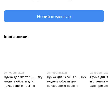
Новий коментар
Інші записи
20 червня 2026
20 червня 2026
25 травня 20
Сумка для Форт-12 — яку
Сумка для Glock 17 — яку
Сумка для 
модель обрати для
модель обрати для
пістолета 
прихованого носіння
прихованого носіння
для прихов