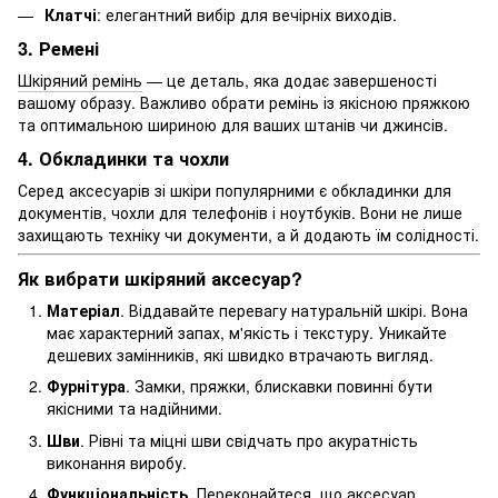
Клатчі
: елегантний вибір для вечірніх виходів.
3. Ремені
Шкіряний ремінь
— це деталь, яка додає завершеності
вашому образу. Важливо обрати ремінь із якісною пряжкою
та оптимальною шириною для ваших штанів чи джинсів.
4. Обкладинки та чохли
Серед аксесуарів зі шкіри популярними є обкладинки для
документів, чохли для телефонів і ноутбуків. Вони не лише
захищають техніку чи документи, а й додають їм солідності.
Як вибрати шкіряний аксесуар?
Матеріал
. Віддавайте перевагу натуральній шкірі. Вона
має характерний запах, м'якість і текстуру. Уникайте
дешевих замінників, які швидко втрачають вигляд.
Фурнітура
. Замки, пряжки, блискавки повинні бути
якісними та надійними.
Шви
. Рівні та міцні шви свідчать про акуратність
виконання виробу.
Функціональність
. Переконайтеся, що аксесуар