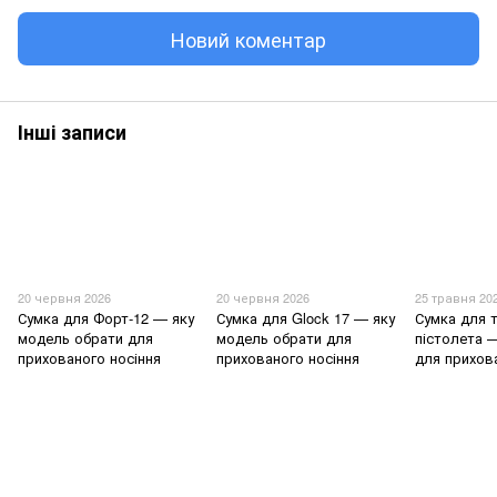
Новий коментар
Інші записи
20 червня 2026
20 червня 2026
25 травня 20
Сумка для Форт-12 — яку
Сумка для Glock 17 — яку
Сумка для 
модель обрати для
модель обрати для
пістолета 
прихованого носіння
прихованого носіння
для прихов