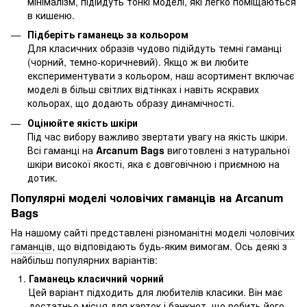
мінімалізм, підійдуть тонкі моделі, які легко поміщаються
в кишеню.
Підберіть гаманець за кольором
Для класичних образів чудово підійдуть темні гаманці
(чорний, темно-коричневий). Якщо ж ви любите
експериментувати з кольором, наш асортимент включає
моделі в більш світлих відтінках і навіть яскравих
кольорах, що додають образу динамічності.
Оцінюйте якість шкіри
Під час вибору важливо звертати увагу на якість шкіри.
Всі гаманці на
Arcanum Bags
виготовлені з натуральної
шкіри високої якості, яка є довговічною і приємною на
дотик.
Популярні моделі чоловічих гаманців на Arcanum
Bags
На нашому сайті представлені різноманітні моделі
чоловічих
гаманців
, що відповідають будь-яким вимогам. Ось деякі з
найбільш популярних варіантів:
Гаманець класичний чорний
Цей варіант підходить для любителів класики. Він має
достатньо місця для карток і банкнот, що робить його