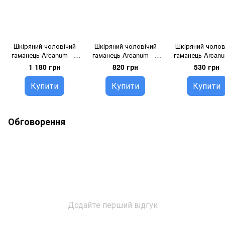
Шкіряний чоловічий
Шкіряний чоловічий
Шкіряний чолов
гаманець Arcanum - 1
гаманець Arcanum - 2
гаманець Arcanu
black
black
blue
1 180 грн
820 грн
530 грн
Купити
Купити
Купити
Обговорення
Додайте перший відгук