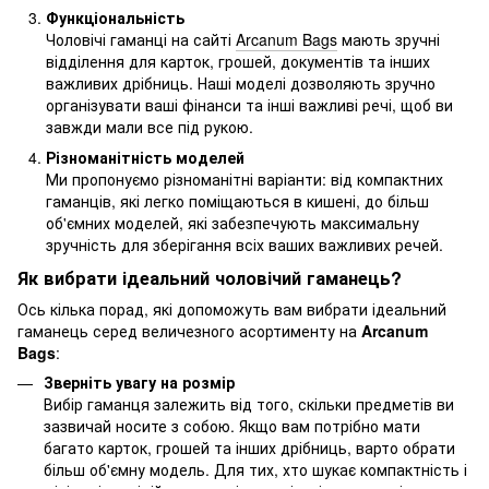
Функціональність
Чоловічі гаманці на сайті
Arcanum Bags
мають зручні
відділення для карток, грошей, документів та інших
важливих дрібниць. Наші моделі дозволяють зручно
організувати ваші фінанси та інші важливі речі, щоб ви
завжди мали все під рукою.
Різноманітність моделей
Ми пропонуємо різноманітні варіанти: від компактних
гаманців, які легко поміщаються в кишені, до більш
об'ємних моделей, які забезпечують максимальну
зручність для зберігання всіх ваших важливих речей.
Як вибрати ідеальний чоловічий гаманець?
Ось кілька порад, які допоможуть вам вибрати ідеальний
гаманець серед величезного асортименту на
Arcanum
Bags
:
Зверніть увагу на розмір
Вибір гаманця залежить від того, скільки предметів ви
зазвичай носите з собою. Якщо вам потрібно мати
багато карток, грошей та інших дрібниць, варто обрати
більш об'ємну модель. Для тих, хто шукає компактність і