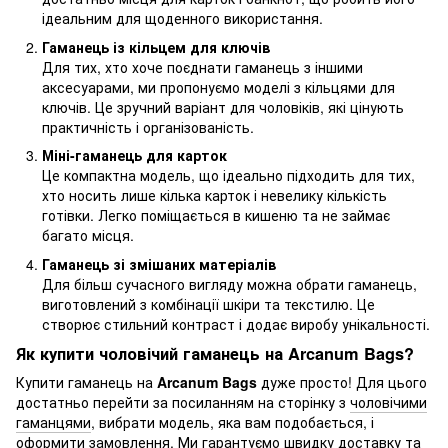
ідеальним для щоденного використання.
Гаманець із кільцем для ключів
Для тих, хто хоче поєднати гаманець з іншими
аксесуарами, ми пропонуємо моделі з кільцями для
ключів. Це зручний варіант для чоловіків, які цінують
практичність і організованість.
Міні-гаманець для карток
Це компактна модель, що ідеально підходить для тих,
хто носить лише кілька карток і невелику кількість
готівки. Легко поміщається в кишеню та не займає
багато місця.
Гаманець зі змішаних матеріалів
Для більш сучасного вигляду можна обрати гаманець,
виготовлений з комбінації шкіри та текстилю. Це
створює стильний контраст і додає виробу унікальності.
Як купити чоловічий гаманець на Arcanum Bags?
Купити гаманець на
Arcanum Bags
дуже просто! Для цього
достатньо перейти за посиланням на сторінку з
чоловічими
гаманцями
, вибрати модель, яка вам подобається, і
оформити замовлення. Ми гарантуємо швидку доставку та