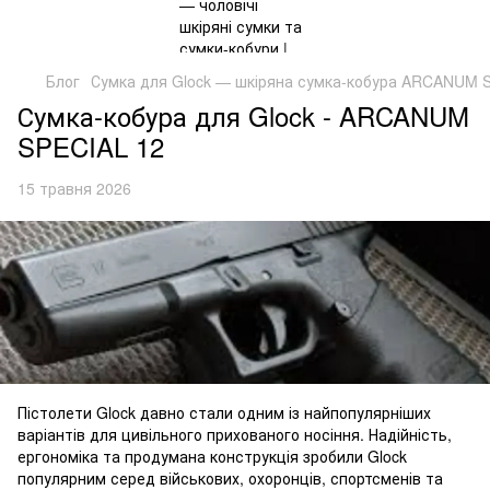
Блог
Сумка для Glock — шкіряна сумка-кобура ARCANUM 
Сумка-кобура для Glock - ARCANUM
SPECIAL 12
15 травня 2026
Пістолети Glock давно стали одним із найпопулярніших
варіантів для цивільного прихованого носіння. Надійність,
ергономіка та продумана конструкція зробили Glock
популярним серед військових, охоронців, спортсменів та