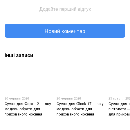
Додайте перший відгук
Новий коментар
Інші записи
20 червня 2026
20 червня 2026
25 травня 20
Сумка для Форт-12 — яку
Сумка для Glock 17 — яку
Сумка для 
модель обрати для
модель обрати для
пістолета 
прихованого носіння
прихованого носіння
для прихов