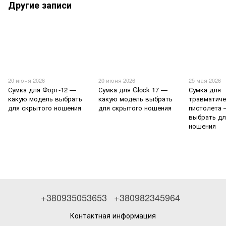
Другие записи
20 июня 2026
20 июня 2026
25 мая 2026
Сумка для Форт-12 —
Сумка для Glock 17 —
Сумка для
какую модель выбрать
какую модель выбрать
травматиче
для скрытого ношения
для скрытого ношения
пистолета 
выбрать дл
ношения
+380935053653
+380982345964
Контактная информация