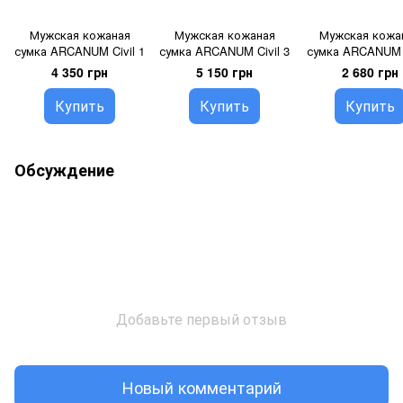
Мужская кожаная
Мужская кожаная
Мужская кожа
сумка ARCANUM Civil 1
сумка ARCANUM Civil 3
сумка ARCANUM C
1 black
4 350 грн
5 150 грн
2 680 грн
Купить
Купить
Купить
Обсуждение
Добавьте первый отзыв
Новый комментарий