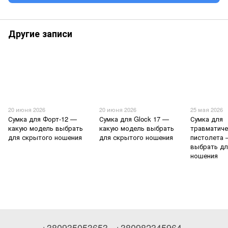
Другие записи
20 июня 2026
20 июня 2026
25 мая 2026
Сумка для Форт-12 —
Сумка для Glock 17 —
Сумка для
какую модель выбрать
какую модель выбрать
травматиче
для скрытого ношения
для скрытого ношения
пистолета 
выбрать дл
ношения
+380935053653
+380982345964