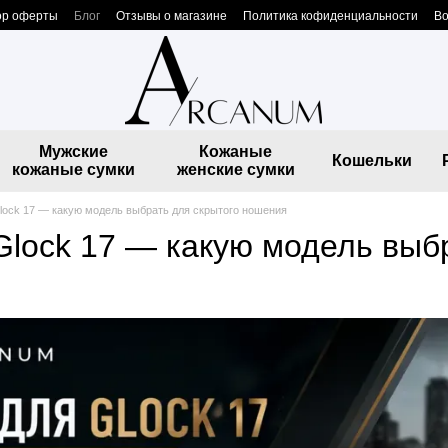
ор оферты
Блог
Отзывы о магазине
Политика кофиденциальности
Во
Мужские
Кожаные
Кошельки
кожаные сумки
женские сумки
lock 17 — какую модель выбрать для скрытого ношения
Glock 17 — какую модель выб