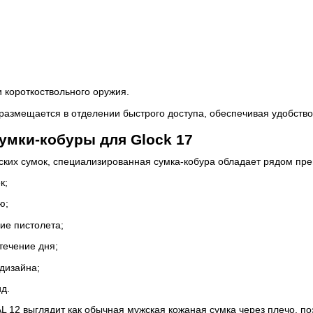
 короткоствольного оружия.
размещается в отделении быстрого доступа, обеспечивая удобств
умки-кобуры для Glock 17
ских сумок, специализированная сумка-кобура обладает рядом пр
к;
ю;
ие пистолета;
течение дня;
 дизайна;
д.
2 выглядит как обычная мужская кожаная сумка через плечо, поэ