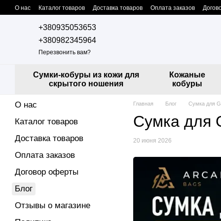
Перейти к основному контенту
О нас
Каталог товаров
Доставка товаров
Оплата заказов
Догов
Контактная информация
Сотрудничество с нами
Дропшиппинг
+380935053653
+380982345964
Перезвонить вам?
Сумки-кобуры из кожи для
Кожаные
скрытого ношения
кобуры
О нас
Главная
Блог
Сумка для G
Сумка для 
Каталог товаров
Доставка товаров
20 июня 2026
Оплата заказов
Договор оферты
Блог
Отзывы о магазине