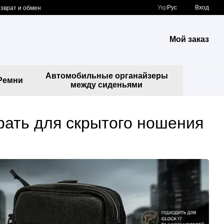
Укр
Рус
Вход
зврат и обмен
Мой заказ
Автомобильные органайзеры
Ремни
между сиденьями
рать для скрытого ношения