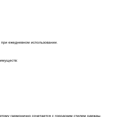
о при ежедневном использовании.
еимуществ:
тому гармонично сочетается с городским стилем одежды.