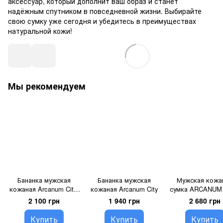
аксессуар, который дополнит ваш образ и станет
надёжным спутником в повседневной жизни. Выбирайте
свою сумку уже сегодня и убедитесь в преимуществах
натуральной кожи!
Мы рекомендуем
Бананка мужская
Бананка мужская
Мужская кожа
кожаная Arcanum City-
кожаная Arcanum City
сумка ARCANUM C
7
1 black
2 100 грн
1 940 грн
2 680 грн
Купить
Купить
Купить