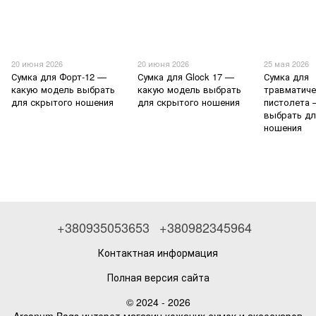
20 июня 2026
20 июня 2026
25 мая 2026
Сумка для Форт-12 —
Сумка для Glock 17 —
Сумка для
какую модель выбрать
какую модель выбрать
травматиче
для скрытого ношения
для скрытого ношения
пистолета 
выбрать дл
ношения
+380935053653
+380982345964
Контактная информация
Полная версия сайта
© 2024 - 2026
Arcanum Bags интерет магазин кожаних сумок и аксесуаров